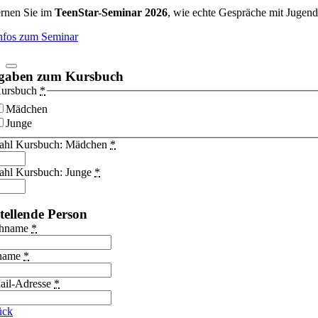
rnen Sie im
TeenStar-Seminar 2026
, wie echte Gespräche mit Jugend
Infos zum Seminar
gaben zum Kursbuch
ursbuch
*
Mädchen
Junge
ahl Kursbuch: Mädchen
*
ahl Kursbuch: Junge
*
tellende Person
hname
*
name
*
ail-Adresse
*
ück