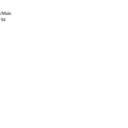
n/Main
 94