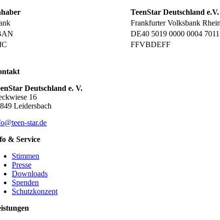
nhaber
TeenStar Deutschland e.V.
ank
Frankfurter Volksbank Rhei
BAN
DE40 5019 0000 0004 7011
IC
FFVBDEFF
ntakt
enStar Deutschland e. V.
eckwiese 16
849 Leidersbach
fo@teen-star.de
fo & Service
Stimmen
Presse
Downloads
Spenden
Schutzkonzept
istungen