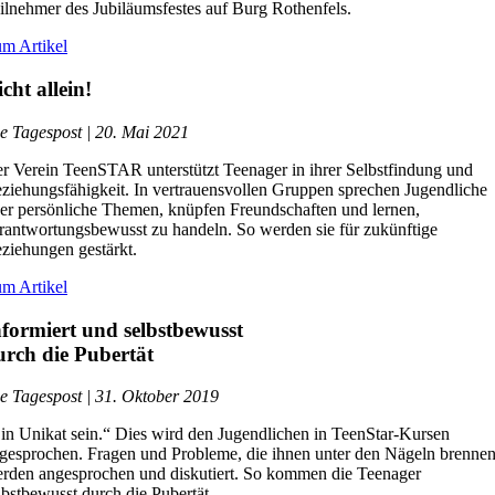
ilnehmer des Jubiläumsfestes auf Burg Rothenfels.
m Artikel
cht allein!
e Tagespost | 20. Mai 2021
r Verein TeenSTAR unterstützt Teenager in ihrer Selbstfindung und
ziehungsfähigkeit. In vertrauensvollen Gruppen sprechen Jugendliche
er persönliche Themen, knüpfen Freundschaften und lernen,
rantwortungsbewusst zu handeln. So werden sie für zukünftige
ziehungen gestärkt.
m Artikel
nformiert und selbstbewusst
urch die Pubertät
e Tagespost | 31. Oktober 2019
in Unikat sein.“ Dies wird den Jugendlichen in TeenStar-Kursen
gesprochen. Fragen und Probleme, die ihnen unter den Nägeln brennen
rden angesprochen und diskutiert. So kommen die Teenager
lbstbewusst durch die Pubertät.