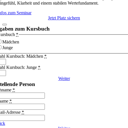
ingefühl, Klarheit und einem stabilen Wertefundament.
Infos zum Seminar
Jetzt Platz sichern
gaben zum Kursbuch
ursbuch
*
Mädchen
Junge
ahl Kursbuch: Mädchen
*
ahl Kursbuch: Junge
*
Weiter
tellende Person
hname
*
name
*
ail-Adresse
*
ück