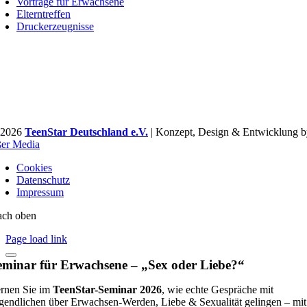
Vorträge für Erwachsene
Elterntreffen
Druckerzeugnisse
 2026
TeenStar Deutschland e.V.
| Konzept, Design & Entwicklung b
er Media
Cookies
Datenschutz
Impressum
ch oben
Page load link
eminar für Erwachsene – „Sex oder Liebe?“
rnen Sie im
TeenStar-Seminar 2026
, wie echte Gespräche mit
gendlichen über Erwachsen-Werden, Liebe & Sexualität gelingen – mit