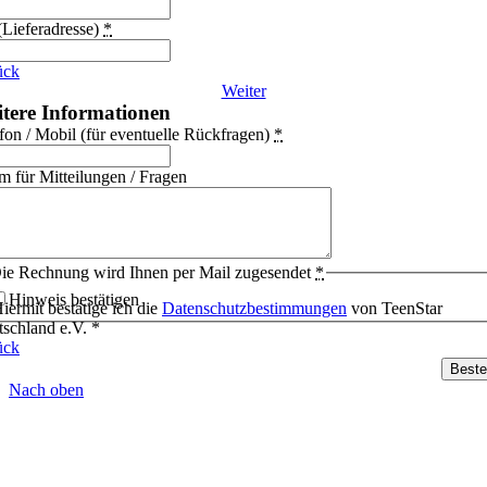
(Lieferadresse)
*
ück
Weiter
tere Informationen
fon / Mobil (für eventuelle Rückfragen)
*
 für Mitteilungen / Fragen
ie Rechnung wird Ihnen per Mail zugesendet
*
Hinweis bestätigen
iermit bestätige ich die
Datenschutzbestimmungen
von TeenStar
schland e.V. *
ück
Beste
Nach oben