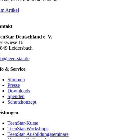
m Artikel
ntakt
enStar Deutschland e. V.
eckwiese 16
849 Leidersbach
fo@teen-star.de
fo & Service
Stimmen
Presse
Downloads
Spenden
Schutzkonzept
istungen
TeenStar-Kurse
TeenStar-Workshops
TeenStar-Ausbildungsseminare